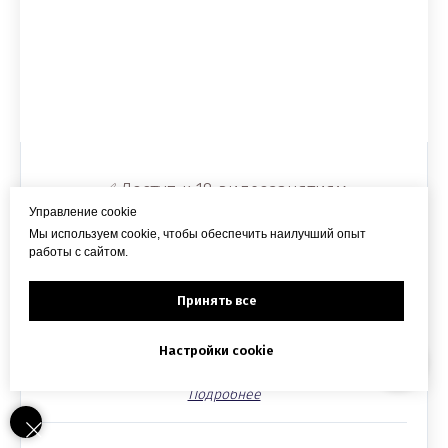
25900 ₽
16 950 ₽
✅ Доступ к 18 видеозанятиям
Управление cookie
Мы используем cookie, чтобы обеспечить наилучший опыт
✅ Доступ к практическим заданиям
работы с сайтом.
Принять все
✅ Рабочая тетрадь
Подробнее
Настройки cookie
✅ Сертификат о прохождении курса
Подробнее