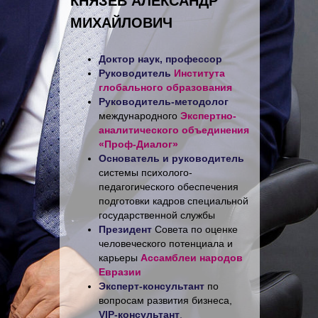
КНЯЗЕВ АЛЕКСАНДР
МИХАЙЛОВИЧ
Доктор наук, профессор
Руководитель
Института
глобального образования
Руководитель-методолог
международного
Экспертно-
аналитического объединения
«Проф-Диалог»
Основатель и руководитель
системы психолого-
педагогического обеспечения
подготовки кадров специальной
государственной службы
Президент
Совета по оценке
человеческого потенциала и
карьеры
Ассамблеи народов
Евразии
Эксперт-консультант
по
вопросам развития бизнеса,
VIP-консультант
.