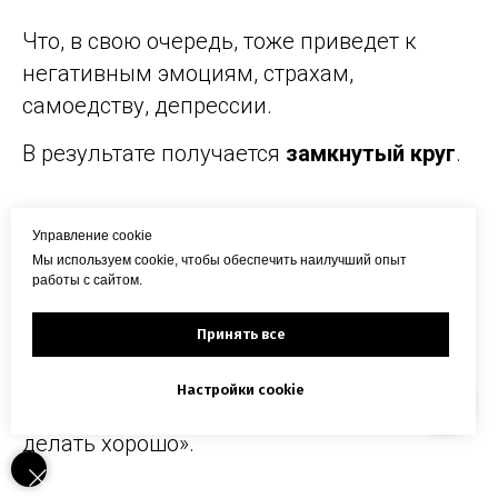
Что, в свою очередь, тоже приведет к
негативным эмоциям, страхам,
самоедству, депрессии.
В результате получается
замкнутый круг
.
Нарастает тревога, напряжение, которые
Управление cookie
рано или поздно приведут к нервным
Мы используем cookie, чтобы обеспечить наилучший опыт
срывам или болезням.
работы с сайтом.
Принять все
Есть масса других
мешающих убеждений
:
Настройки cookie
«Я не должен ошибаться, я должен все
делать хорошо».