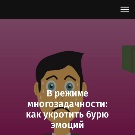
В режиме
многозадачности:
как укротить бурю
эмоций